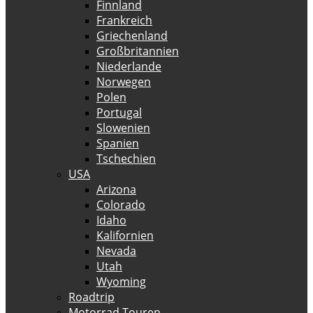
Finnland
Frankreich
Griechenland
Großbritannien
Niederlande
Norwegen
Polen
Portugal
Slowenien
Spanien
Tschechien
USA
Arizona
Colorado
Idaho
Kalifornien
Nevada
Utah
Wyoming
Roadtrip
Motorrad Touren