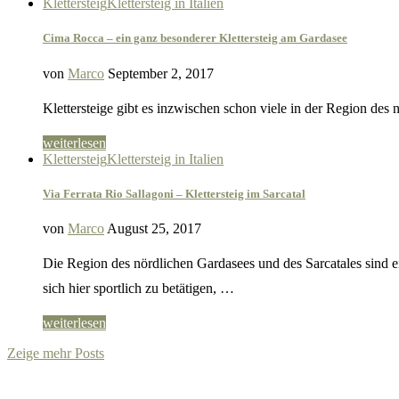
Klettersteig
Klettersteig in Italien
Cima Rocca – ein ganz besonderer Klettersteig am Gardasee
von
Marco
September 2, 2017
Klettersteige gibt es inzwischen schon viele in der Region des
weiterlesen
Klettersteig
Klettersteig in Italien
Via Ferrata Rio Sallagoni – Klettersteig im Sarcatal
von
Marco
August 25, 2017
Die Region des nördlichen Gardasees und des Sarcatales sind e
sich hier sportlich zu betätigen, …
weiterlesen
Zeige mehr Posts