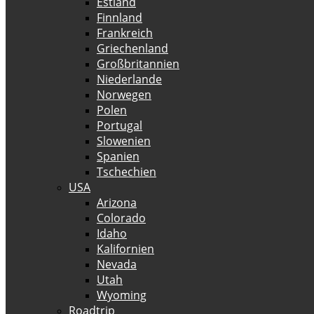
Estland
Finnland
Frankreich
Griechenland
Großbritannien
Niederlande
Norwegen
Polen
Portugal
Slowenien
Spanien
Tschechien
USA
Arizona
Colorado
Idaho
Kalifornien
Nevada
Utah
Wyoming
Roadtrip