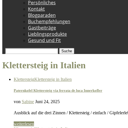
Persönliches
Kontakt
Blogparaden
Buchempfehlungen
Gastbeiträge
Lieblingsprodukte
Gesund und Fit
Suche
Klettersteig in Italien
Klettersteig
Klettersteig in Italien
Paternkofel Klettersteig via ferrata de luca Innerkofler
von
Sabine
Juni 24, 2025
Ausblick auf die drei Zinnen / Klettersteig / einfach / Gipfelerl
weiterlesen