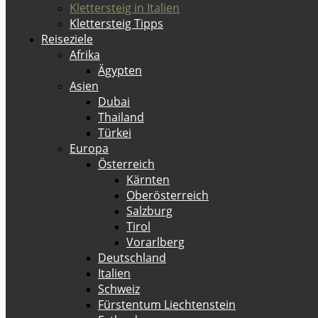
Klettersteig in Italien
Klettersteig Tipps
Reiseziele
Afrika
Ägypten
Asien
Dubai
Thailand
Türkei
Europa
Österreich
Kärnten
Oberösterreich
Salzburg
Tirol
Vorarlberg
Deutschland
Italien
Schweiz
Fürstentum Liechtenstein