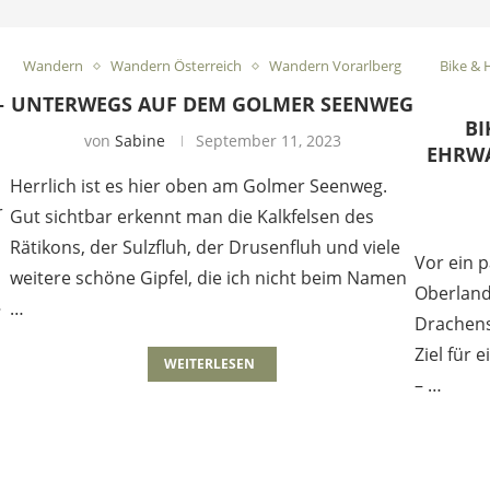
Wandern
Wandern Österreich
Wandern Vorarlberg
Bike & 
–
UNTERWEGS AUF DEM GOLMER SEENWEG
BI
von
Sabine
September 11, 2023
EHRWA
Herrlich ist es hier oben am Golmer Seenweg.
r
Gut sichtbar erkennt man die Kalkfelsen des
Rätikons, der Sulzfluh, der Drusenfluh und viele
Vor ein 
weitere schöne Gipfel, die ich nicht beim Namen
Oberland
…
…
Drachens
Ziel für 
WEITERLESEN
– …