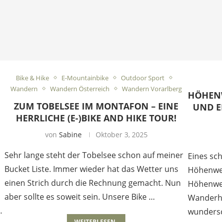
Bike & Hike
E-Mountainbike
Outdoor Sport
Wandern
Wandern Österreich
Wandern Vorarlberg
HÖHEN
ZUM TOBELSEE IM MONTAFON – EINE
UND E
HERRLICHE (E-)BIKE AND HIKE TOUR!
von
Sabine
Oktober 3, 2025
Sehr lange steht der Tobelsee schon auf meiner
Eines sc
Bucket Liste. Immer wieder hat das Wetter uns
Höhenweg
einen Strich durch die Rechnung gemacht. Nun
Höhenweg
aber sollte es soweit sein. Unsere Bike …
Wanderhig
…
wundersc
WEITERLESEN