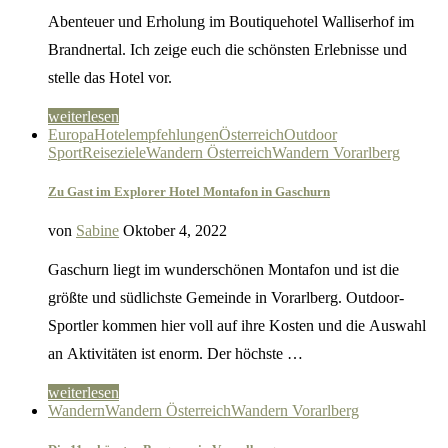
Abenteuer und Erholung im Boutiquehotel Walliserhof im
Brandnertal. Ich zeige euch die schönsten Erlebnisse und
stelle das Hotel vor.
weiterlesen
Europa
Hotelempfehlungen
Österreich
Outdoor
Sport
Reiseziele
Wandern Österreich
Wandern Vorarlberg
Zu Gast im Explorer Hotel Montafon in Gaschurn
von
Sabine
Oktober 4, 2022
Gaschurn liegt im wunderschönen Montafon und ist die
größte und südlichste Gemeinde in Vorarlberg. Outdoor-
Sportler kommen hier voll auf ihre Kosten und die Auswahl
an Aktivitäten ist enorm. Der höchste …
weiterlesen
Wandern
Wandern Österreich
Wandern Vorarlberg