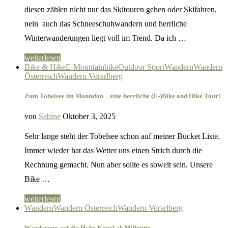
diesen zählen nicht nur das Skitouren gehen oder Skifahren,
nein auch das Schneeschuhwandern und herrliche
Winterwanderungen liegt voll im Trend. Da ich …
weiterlesen
Bike & Hike
E-Mountainbike
Outdoor Sport
Wandern
Wandern
Österreich
Wandern Vorarlberg
Zum Tobelsee im Montafon – eine herrliche (E-)Bike and Hike Tour!
von
Sabine
Oktober 3, 2025
Sehr lange steht der Tobelsee schon auf meiner Bucket Liste.
Immer wieder hat das Wetter uns einen Strich durch die
Rechnung gemacht. Nun aber sollte es soweit sein. Unsere
Bike …
weiterlesen
Wandern
Wandern Österreich
Wandern Vorarlberg
Wanderung auf die Hohe Kugel ab Millrütte