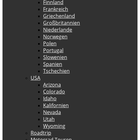
Finnland
Frankreich
Griechenland
Großbritannien
Niederlande
Norwegen
Polen
Portugal
Slowenien
Spanien
Tschechien
USA
Arizona
Colorado
Idaho
Kalifornien
Nevada
Utah
Wyoming
Roadtrip
Motorrad Touren