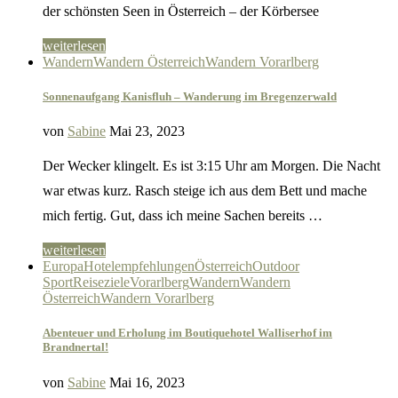
der schönsten Seen in Österreich – der Körbersee
weiterlesen
Wandern
Wandern Österreich
Wandern Vorarlberg
Sonnenaufgang Kanisfluh – Wanderung im Bregenzerwald
von
Sabine
Mai 23, 2023
Der Wecker klingelt. Es ist 3:15 Uhr am Morgen. Die Nacht
war etwas kurz. Rasch steige ich aus dem Bett und mache
mich fertig. Gut, dass ich meine Sachen bereits …
weiterlesen
Europa
Hotelempfehlungen
Österreich
Outdoor
Sport
Reiseziele
Vorarlberg
Wandern
Wandern
Österreich
Wandern Vorarlberg
Abenteuer und Erholung im Boutiquehotel Walliserhof im
Brandnertal!
von
Sabine
Mai 16, 2023