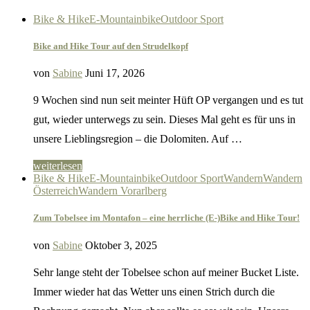
Bike & Hike
E-Mountainbike
Outdoor Sport
Bike and Hike Tour auf den Strudelkopf
von
Sabine
Juni 17, 2026
9 Wochen sind nun seit meinter Hüft OP vergangen und es tut
gut, wieder unterwegs zu sein. Dieses Mal geht es für uns in
unsere Lieblingsregion – die Dolomiten. Auf …
weiterlesen
Bike & Hike
E-Mountainbike
Outdoor Sport
Wandern
Wandern
Österreich
Wandern Vorarlberg
Zum Tobelsee im Montafon – eine herrliche (E-)Bike and Hike Tour!
von
Sabine
Oktober 3, 2025
Sehr lange steht der Tobelsee schon auf meiner Bucket Liste.
Immer wieder hat das Wetter uns einen Strich durch die