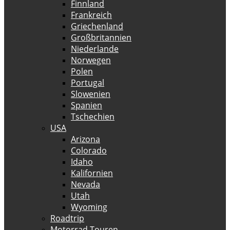
Finnland
Frankreich
Griechenland
Großbritannien
Niederlande
Norwegen
Polen
Portugal
Slowenien
Spanien
Tschechien
USA
Arizona
Colorado
Idaho
Kalifornien
Nevada
Utah
Wyoming
Roadtrip
Motorrad Touren