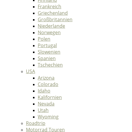
Finnland
Frankreich
Griechenland
Großbritannien
Niederlande
Norwegen
Polen
Portugal
Slowenien
Spanien
Tschechien
USA
Arizona
Colorado
Idaho
Kalifornien
Nevada
Utah
Wyoming
Roadtrip
Motorrad Touren