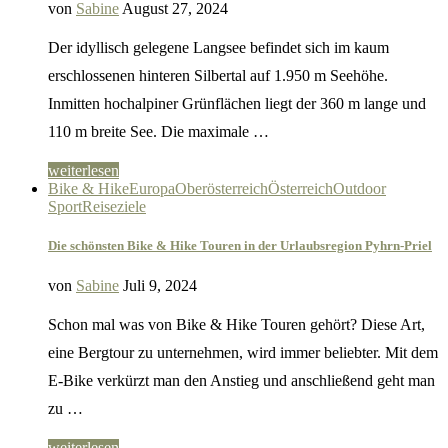
von
Sabine
August 27, 2024
Der idyllisch gelegene Langsee befindet sich im kaum
erschlossenen hinteren Silbertal auf 1.950 m Seehöhe.
Inmitten hochalpiner Grünflächen liegt der 360 m lange und
110 m breite See. Die maximale …
weiterlesen
Bike & Hike
Europa
Oberösterreich
Österreich
Outdoor
Sport
Reiseziele
Die schönsten Bike & Hike Touren in der Urlaubsregion Pyhrn-Priel
von
Sabine
Juli 9, 2024
Schon mal was von Bike & Hike Touren gehört? Diese Art,
eine Bergtour zu unternehmen, wird immer beliebter. Mit dem
E-Bike verkürzt man den Anstieg und anschließend geht man
zu …
weiterlesen