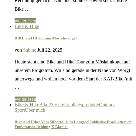
Rechnung gemacht. Nun aber sollte es soweit sein. Unsere
Bike …
weiterlesen
Bike & Hike
BIKE and HIKE zum Möslalmkogel
von
Sabine
Juli 22, 2025
Heute steht eine Bike and Hike Tour zum Möslalmkogel auf
unserem Programm. Wir sind gerade in der Nähe von Wörgl
unterwegs und wollen noch vor dem Start der KAT-Bike (mit
…
weiterlesen
Bike & Hike
Bike & HIke
Lieblingsprodukte
Outdoor
Sport
Über mich
Bike and Hike: Vom Silbertal zum Langsee! Inklusive Produkttest der
Funktionsbekleidung X-Bionic!