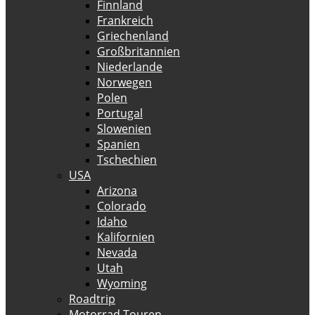
Finnland
Frankreich
Griechenland
Großbritannien
Niederlande
Norwegen
Polen
Portugal
Slowenien
Spanien
Tschechien
USA
Arizona
Colorado
Idaho
Kalifornien
Nevada
Utah
Wyoming
Roadtrip
Motorrad Touren