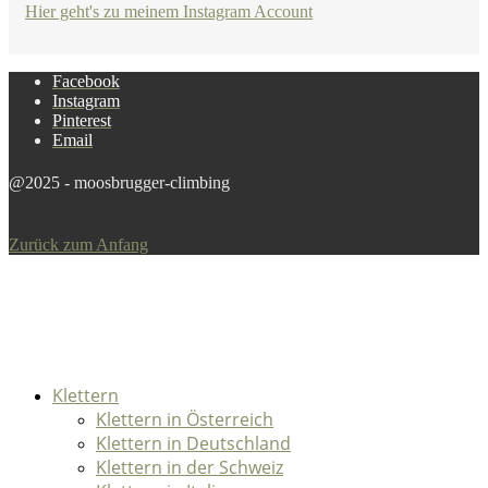
Hier geht's zu meinem Instagram Account
Facebook
Instagram
Pinterest
Email
@2025 - moosbrugger-climbing
Zurück zum Anfang
Klettern
Klettern in Österreich
Klettern in Deutschland
Klettern in der Schweiz