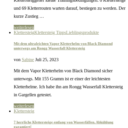
Klettersteiggeher ideale Trainingsbedingungen. 6 Klettersteige
und 69 Kletterrouten warten darauf, bestiegen zu werden. Der
kurze Zustieg …
weiterlesen
Klettersteig
Klettersteig Tipps
Lieblingsprodukte
Mit dem ultraleichten Vapor Kletterhelm von Black Diamond
unterwegs am Rongg Wasserfall Klettersteig
von
Sabine
Juli 25, 2023
Mit dem Vapor Kletterhelm von Black Diamond sicher
unterwegs. Mit 155 Gramm ist er einer der leichtesten
Kletterhelme. Ich habe ihn am Rongg Wasserfall Klettersteig
in Gargellen getestet.
weiterlesen
Klettersteig
7 herrliche Klettersteige entlang von Wasserfällen. Abkühlung
garantiert!