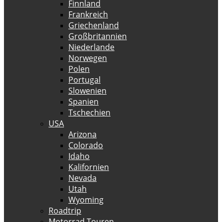
Finnland
Frankreich
Griechenland
Großbritannien
Niederlande
Norwegen
Polen
Portugal
Slowenien
Spanien
Tschechien
USA
Arizona
Colorado
Idaho
Kalifornien
Nevada
Utah
Wyoming
Roadtrip
Motorrad Touren