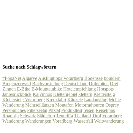
Suche nach Schlagwörtern
#FopaNet
Algarve
Ausflugtipps Vorarlberg
Bodensee
bouldern
Bregenzerwald
Buchvorstellung
Deutschland
Dolomiten
Drei
Zinnen
E-Bike
E-Mountainbike
Hotelempfehlung
Hotspots
Jahresrückblick
Kalymnos
Klettergebiet
klettern
Klettersteig
Klettersteig Vorarlberg
Kreuzfahrt
Känzele
Landausflug
leichte
Wanderung
Mehrseillängen
Montafon
Motorradtouren
Osprey
Persönliches
Pillerseetal
Pitztal
Produkttest
reisen
Reisetipps
Roadtrip
Schweiz
Städtetrip
Teneriffa
Thailand
Tirol
Vorarlberg
Wanderung
Wanderungen Vorarlberg
Wasserfall
Weitwanderung