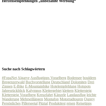
Herzensempfehlungen „unbezahlte Werbung“
Suche nach Schlagwörtern
#FopaNet
Algarve
Ausflugtipps Vorarlberg
Bodensee
bouldern
Bregenzerwald
Buchvorstellung
Deutschland
Dolomiten
Drei
Zinnen
E-Bike
E-Mountainbike
Hotelempfehlung
Hotspots
Jahresrückblick
Kalymnos
Klettergebiet
klettern
Klettersteig
Klettersteig Vorarlberg
Kreuzfahrt
Känzele
Landausflug
leichte
Wanderung
Mehrseillängen
Montafon
Motorradtouren
Osprey
Persönliches
Pillerseetal
Pitztal
Produkttest
reisen
Reisetipps