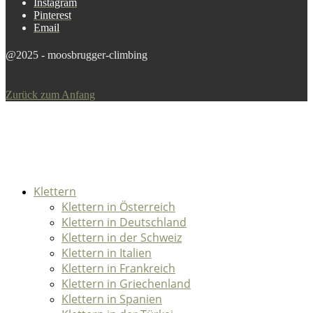
Instagram
Pinterest
Email
@2025 - moosbrugger-climbing
Zurück zum Anfang
Klettern
Klettern in Österreich
Klettern in Deutschland
Klettern in der Schweiz
Klettern in Italien
Klettern in Frankreich
Klettern in Griechenland
Klettern in Spanien