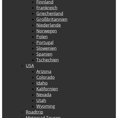
Finnland
Frankreich
Griechenland
Großbritannien
Niederlande
Norwegen
Polen
Portugal
Slowenien
Spanien
Tschechien
USA
Arizona
Colorado
Idaho
Kalifornien
Nevada
Utah
Wyoming
Roadtrip
Motorrad Touren