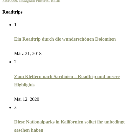
Facebook
Instagram
Pinterest
Email
Roadtrips
1
Ein Roadtrip durch die wunderschönen Dolomiten
März 21, 2018
2
Zum Klettern nach Sardinien – Roadtrip und unsere
Highlights
Mai 12, 2020
3
Diese Nationalparks in Kalifornien solltet ihr unbedingt
gesehen haben