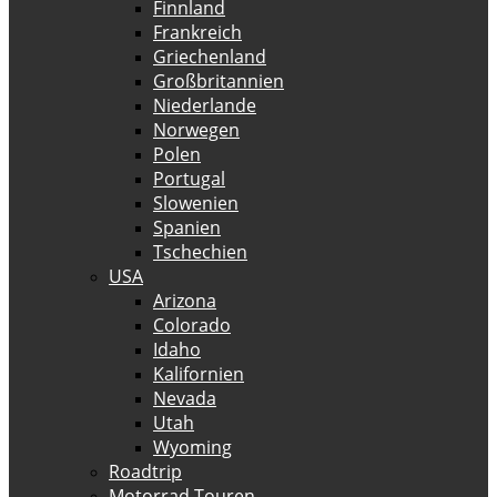
Finnland
Frankreich
Griechenland
Großbritannien
Niederlande
Norwegen
Polen
Portugal
Slowenien
Spanien
Tschechien
USA
Arizona
Colorado
Idaho
Kalifornien
Nevada
Utah
Wyoming
Roadtrip
Motorrad Touren