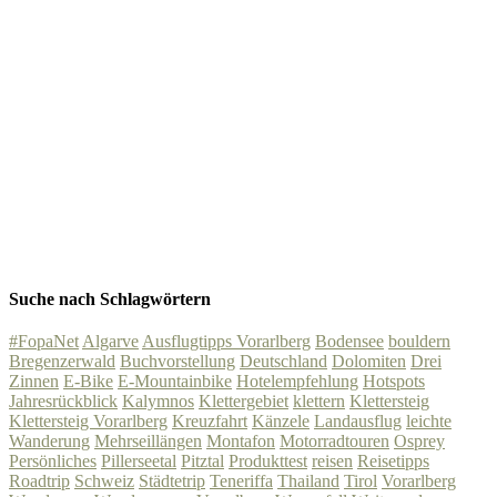
Suche nach Schlagwörtern
#FopaNet
Algarve
Ausflugtipps Vorarlberg
Bodensee
bouldern
Bregenzerwald
Buchvorstellung
Deutschland
Dolomiten
Drei
Zinnen
E-Bike
E-Mountainbike
Hotelempfehlung
Hotspots
Jahresrückblick
Kalymnos
Klettergebiet
klettern
Klettersteig
Klettersteig Vorarlberg
Kreuzfahrt
Känzele
Landausflug
leichte
Wanderung
Mehrseillängen
Montafon
Motorradtouren
Osprey
Persönliches
Pillerseetal
Pitztal
Produkttest
reisen
Reisetipps
Roadtrip
Schweiz
Städtetrip
Teneriffa
Thailand
Tirol
Vorarlberg