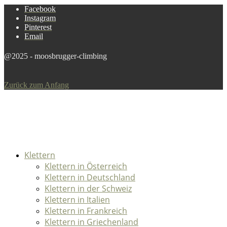
Facebook
Instagram
Pinterest
Email
@2025 - moosbrugger-climbing
Zurück zum Anfang
Klettern
Klettern in Österreich
Klettern in Deutschland
Klettern in der Schweiz
Klettern in Italien
Klettern in Frankreich
Klettern in Griechenland