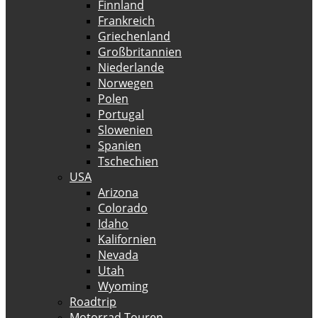
Finnland
Frankreich
Griechenland
Großbritannien
Niederlande
Norwegen
Polen
Portugal
Slowenien
Spanien
Tschechien
USA
Arizona
Colorado
Idaho
Kalifornien
Nevada
Utah
Wyoming
Roadtrip
Motorrad Touren