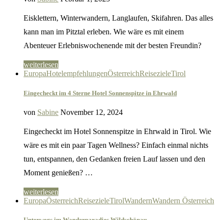
Eisklettern, Winterwandern, Langlaufen, Skifahren. Das alles
kann man im Pitztal erleben. Wie wäre es mit einem
Abenteuer Erlebniswochenende mit der besten Freundin?
weiterlesen
Europa
Hotelempfehlungen
Österreich
Reiseziele
Tirol
Eingecheckt im 4 Sterne Hotel Sonnenspitze in Ehrwald
von
Sabine
November 12, 2024
Eingecheckt im Hotel Sonnenspitze in Ehrwald in Tirol. Wie
wäre es mit ein paar Tagen Wellness? Einfach einmal nichts
tun, entspannen, den Gedanken freien Lauf lassen und den
Moment genießen? …
weiterlesen
Europa
Österreich
Reiseziele
Tirol
Wandern
Wandern Österreich
Unterwegs im Wanderparadies Wildschönau