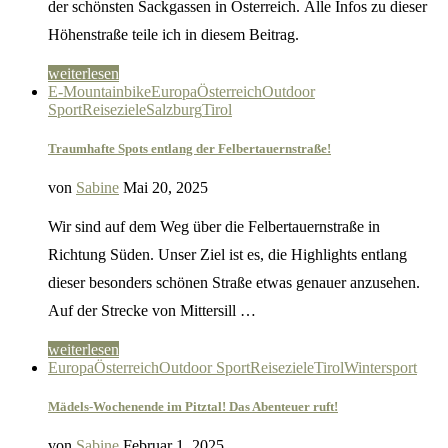
der schönsten Sackgassen in Österreich. Alle Infos zu dieser
Höhenstraße teile ich in diesem Beitrag.
weiterlesen
E-Mountainbike
Europa
Österreich
Outdoor
Sport
Reiseziele
Salzburg
Tirol
Traumhafte Spots entlang der Felbertauernstraße!
von
Sabine
Mai 20, 2025
Wir sind auf dem Weg über die Felbertauernstraße in
Richtung Süden. Unser Ziel ist es, die Highlights entlang
dieser besonders schönen Straße etwas genauer anzusehen.
Auf der Strecke von Mittersill …
weiterlesen
Europa
Österreich
Outdoor Sport
Reiseziele
Tirol
Wintersport
Mädels-Wochenende im Pitztal! Das Abenteuer ruft!
von
Sabine
Februar 1, 2025