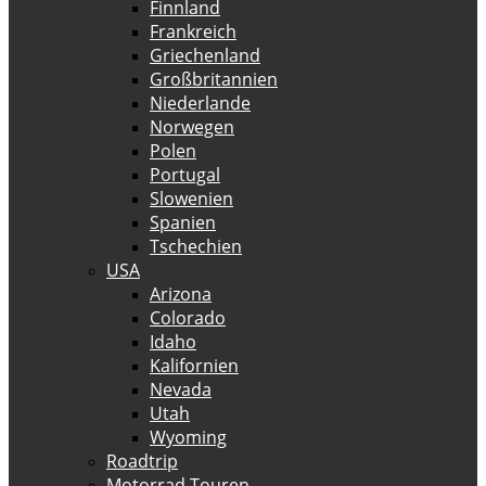
Finnland
Frankreich
Griechenland
Großbritannien
Niederlande
Norwegen
Polen
Portugal
Slowenien
Spanien
Tschechien
USA
Arizona
Colorado
Idaho
Kalifornien
Nevada
Utah
Wyoming
Roadtrip
Motorrad Touren