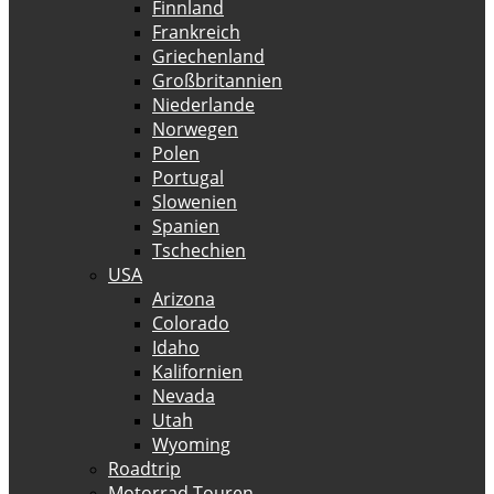
Finnland
Frankreich
Griechenland
Großbritannien
Niederlande
Norwegen
Polen
Portugal
Slowenien
Spanien
Tschechien
USA
Arizona
Colorado
Idaho
Kalifornien
Nevada
Utah
Wyoming
Roadtrip
Motorrad Touren