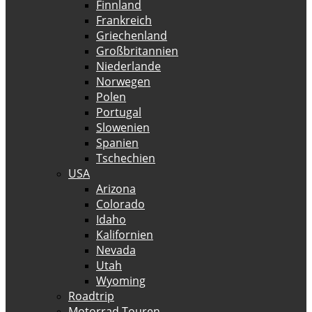
Finnland
Frankreich
Griechenland
Großbritannien
Niederlande
Norwegen
Polen
Portugal
Slowenien
Spanien
Tschechien
USA
Arizona
Colorado
Idaho
Kalifornien
Nevada
Utah
Wyoming
Roadtrip
Motorrad Touren