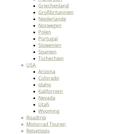
Griechenland
Großbritannien
Niederlande
Norwegen
Polen
Portugal
Slowenien
Spanien
Tschechien
USA
Arizona
Colorado
Idaho
Kalifornien
Nevada
Utah
Wyoming
Roadtrip
Motorrad Touren
Reisetipps