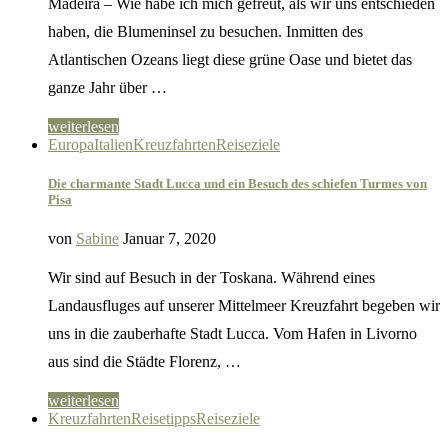
Madeira – Wie habe ich mich gefreut, als wir uns entschieden
haben, die Blumeninsel zu besuchen. Inmitten des
Atlantischen Ozeans liegt diese grüne Oase und bietet das
ganze Jahr über …
weiterlesen
Europa
Italien
Kreuzfahrten
Reiseziele
Die charmante Stadt Lucca und ein Besuch des schiefen Turmes von
Pisa
von
Sabine
Januar 7, 2020
Wir sind auf Besuch in der Toskana. Während eines
Landausfluges auf unserer Mittelmeer Kreuzfahrt begeben wir
uns in die zauberhafte Stadt Lucca. Vom Hafen in Livorno
aus sind die Städte Florenz, …
weiterlesen
Kreuzfahrten
Reisetipps
Reiseziele