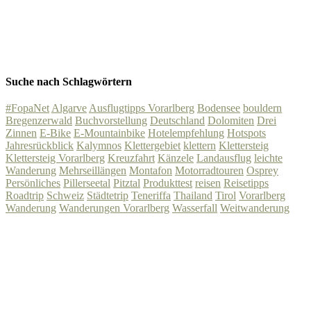
Suche nach Schlagwörtern
#FopaNet
Algarve
Ausflugtipps Vorarlberg
Bodensee
bouldern
Bregenzerwald
Buchvorstellung
Deutschland
Dolomiten
Drei
Zinnen
E-Bike
E-Mountainbike
Hotelempfehlung
Hotspots
Jahresrückblick
Kalymnos
Klettergebiet
klettern
Klettersteig
Klettersteig Vorarlberg
Kreuzfahrt
Känzele
Landausflug
leichte
Wanderung
Mehrseillängen
Montafon
Motorradtouren
Osprey
Persönliches
Pillerseetal
Pitztal
Produkttest
reisen
Reisetipps
Roadtrip
Schweiz
Städtetrip
Teneriffa
Thailand
Tirol
Vorarlberg
Wanderung
Wanderungen Vorarlberg
Wasserfall
Weitwanderung