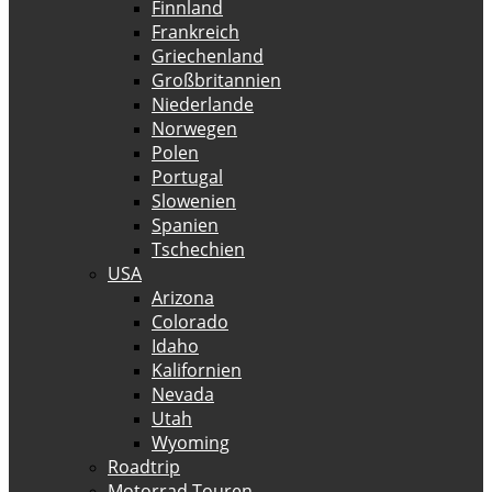
Finnland
Frankreich
Griechenland
Großbritannien
Niederlande
Norwegen
Polen
Portugal
Slowenien
Spanien
Tschechien
USA
Arizona
Colorado
Idaho
Kalifornien
Nevada
Utah
Wyoming
Roadtrip
Motorrad Touren