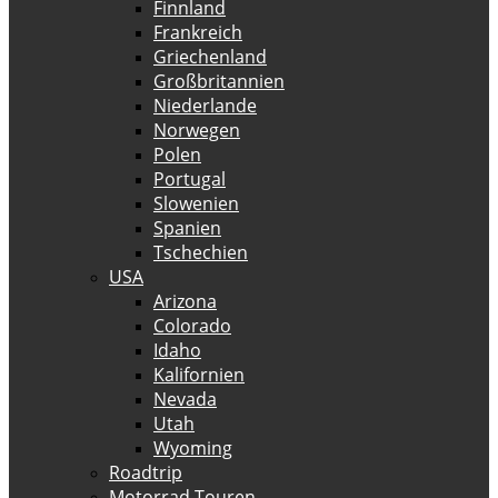
Finnland
Frankreich
Griechenland
Großbritannien
Niederlande
Norwegen
Polen
Portugal
Slowenien
Spanien
Tschechien
USA
Arizona
Colorado
Idaho
Kalifornien
Nevada
Utah
Wyoming
Roadtrip
Motorrad Touren