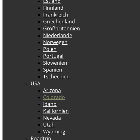
Estland
Finnland
Frankreich
Griechenland
Großbritannien
Niederlande
Norwegen
Polen
Portugal
Slowenien
Spanien
Tschechien
USA
Arizona
Colorado
Idaho
Kalifornien
Nevada
Utah
Wyoming
Roadtrip