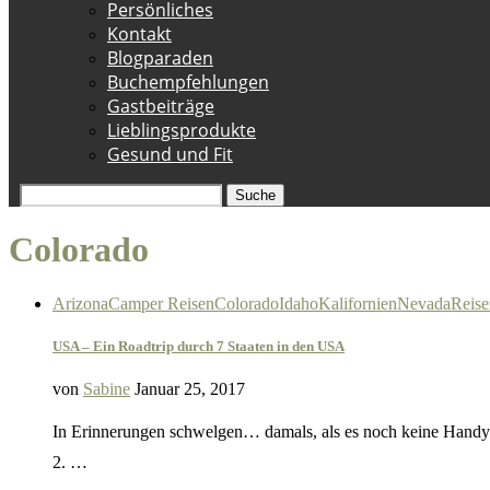
Persönliches
Kontakt
Blogparaden
Buchempfehlungen
Gastbeiträge
Lieblingsprodukte
Gesund und Fit
Suche
Colorado
Arizona
Camper Reisen
Colorado
Idaho
Kalifornien
Nevada
Reise
USA – Ein Roadtrip durch 7 Staaten in den USA
von
Sabine
Januar 25, 2017
In Erinnerungen schwelgen… damals, als es noch keine Handys 
2. …