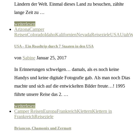
Ländern der Welt. Einmal dieses Land zu besuchen, zählte
lange Zeit zu …
weiterlesen
Arizona
Camper
Reisen
Colorado
Idaho
Kalifornien
Nevada
Reiseziele
USA
Utah
W
USA – Ein Roadtrip durch 7 Staaten in den USA
von
Sabine
Januar 25, 2017
In Erinnerungen schwelgen… damals, als es noch keine
Handys und keine digitale Fotografie gab. Als man noch Dias
machte und sich auf die entwickelten Bilder freute…! 1995
führte unsere Reise das 2. …
weiterlesen
Camper Reisen
Europa
Frankreich
Klettern
Klettern in
Frankreich
Reiseziele
Briancon, Chamonix und Zermatt