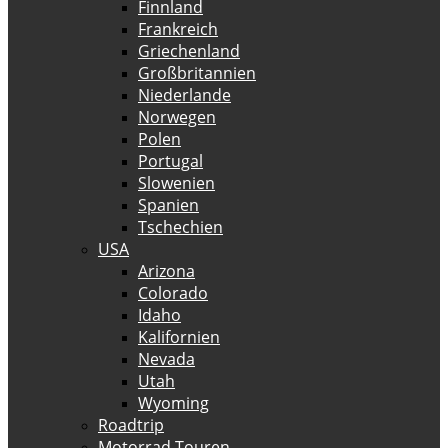
Finnland
Frankreich
Griechenland
Großbritannien
Niederlande
Norwegen
Polen
Portugal
Slowenien
Spanien
Tschechien
USA
Arizona
Colorado
Idaho
Kalifornien
Nevada
Utah
Wyoming
Roadtrip
Motorrad Touren