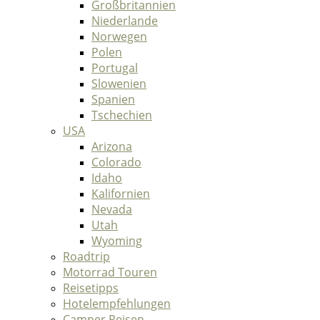
Großbritannien
Niederlande
Norwegen
Polen
Portugal
Slowenien
Spanien
Tschechien
USA
Arizona
Colorado
Idaho
Kalifornien
Nevada
Utah
Wyoming
Roadtrip
Motorrad Touren
Reisetipps
Hotelempfehlungen
Camper Reisen