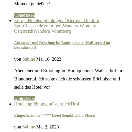
Moment genießen? …
weiterlesen
Europa
Hotelempfehlungen
Österreich
Outdoor
Sport
Reiseziele
Vorarlberg
Wandern
Wandern
Österreich
Wandern Vorarlberg
Abenteuer und Erholung im Boutiquehotel Walliserhof im
Brandnertal!
von
Sabine
Mai 16, 2023
Abenteuer und Erholung im Boutiquehotel Walliserhof im
Brandnertal. Ich zeige euch die schönsten Erlebnisse und
stelle das Hotel vor.
weiterlesen
Hotelempfehlungen
Österreich
Tirol
Eingecheckt im 4**** Hotel Sonnblick im Pitztal
von
Sabine
Mai 2, 2023