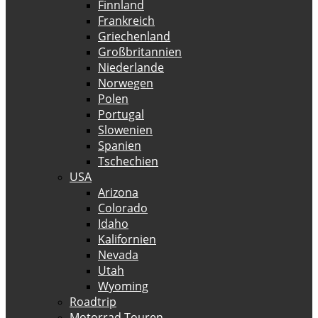
Finnland
Frankreich
Griechenland
Großbritannien
Niederlande
Norwegen
Polen
Portugal
Slowenien
Spanien
Tschechien
USA
Arizona
Colorado
Idaho
Kalifornien
Nevada
Utah
Wyoming
Roadtrip
Motorrad Touren