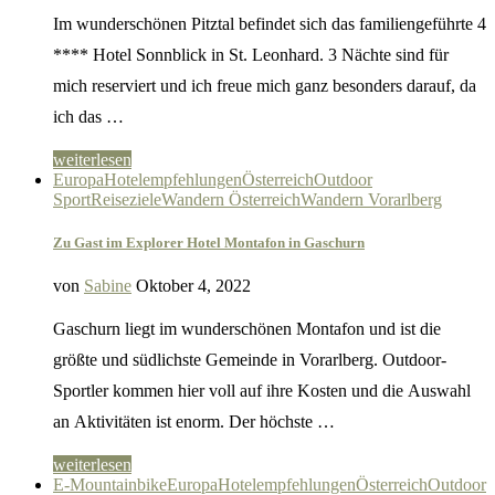
Im wunderschönen Pitztal befindet sich das familiengeführte 4
**** Hotel Sonnblick in St. Leonhard. 3 Nächte sind für
mich reserviert und ich freue mich ganz besonders darauf, da
ich das …
weiterlesen
Europa
Hotelempfehlungen
Österreich
Outdoor
Sport
Reiseziele
Wandern Österreich
Wandern Vorarlberg
Zu Gast im Explorer Hotel Montafon in Gaschurn
von
Sabine
Oktober 4, 2022
Gaschurn liegt im wunderschönen Montafon und ist die
größte und südlichste Gemeinde in Vorarlberg. Outdoor-
Sportler kommen hier voll auf ihre Kosten und die Auswahl
an Aktivitäten ist enorm. Der höchste …
weiterlesen
E-Mountainbike
Europa
Hotelempfehlungen
Österreich
Outdoor