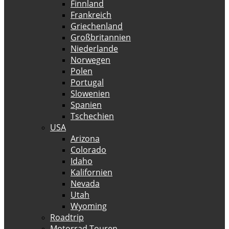
Finnland
Frankreich
Griechenland
Großbritannien
Niederlande
Norwegen
Polen
Portugal
Slowenien
Spanien
Tschechien
USA
Arizona
Colorado
Idaho
Kalifornien
Nevada
Utah
Wyoming
Roadtrip
Motorrad Touren