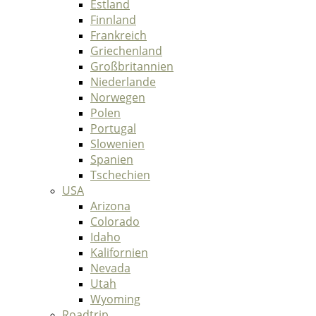
Estland
Finnland
Frankreich
Griechenland
Großbritannien
Niederlande
Norwegen
Polen
Portugal
Slowenien
Spanien
Tschechien
USA
Arizona
Colorado
Idaho
Kalifornien
Nevada
Utah
Wyoming
Roadtrip