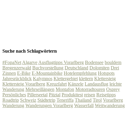
Suche nach Schlagwörtern
#FopaNet
Algarve
Ausflugtipps Vorarlberg
Bodensee
bouldern
Bregenzerwald
Buchvorstellung
Deutschland
Dolomiten
Drei
Zinnen
E-Bike
E-Mountainbike
Hotelempfehlung
Hotspots
Jahresrückblick
Kalymnos
Klettergebiet
klettern
Klettersteig
Klettersteig Vorarlberg
Kreuzfahrt
Känzele
Landausflug
leichte
Wanderung
Mehrseillängen
Montafon
Motorradtouren
Osprey
Persönliches
Pillerseetal
Pitztal
Produkttest
reisen
Reisetipps
Roadtrip
Schweiz
Städtetrip
Teneriffa
Thailand
Tirol
Vorarlberg
Wanderung
Wanderungen Vorarlberg
Wasserfall
Weitwanderung