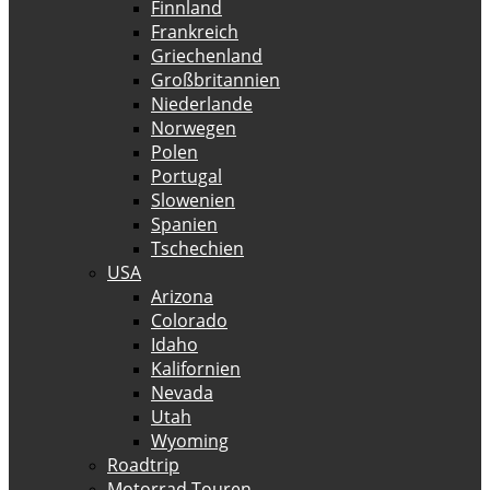
Finnland
Frankreich
Griechenland
Großbritannien
Niederlande
Norwegen
Polen
Portugal
Slowenien
Spanien
Tschechien
USA
Arizona
Colorado
Idaho
Kalifornien
Nevada
Utah
Wyoming
Roadtrip
Motorrad Touren