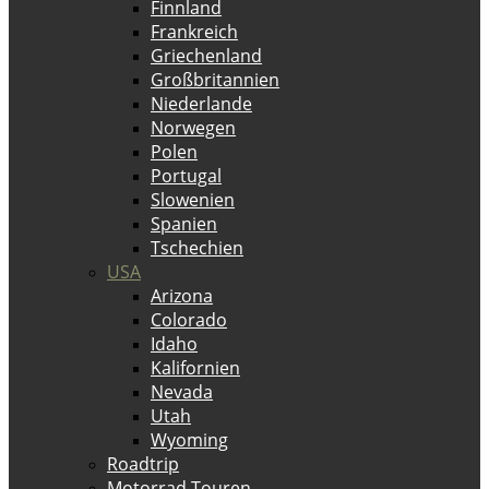
Finnland
Frankreich
Griechenland
Großbritannien
Niederlande
Norwegen
Polen
Portugal
Slowenien
Spanien
Tschechien
USA
Arizona
Colorado
Idaho
Kalifornien
Nevada
Utah
Wyoming
Roadtrip
Motorrad Touren