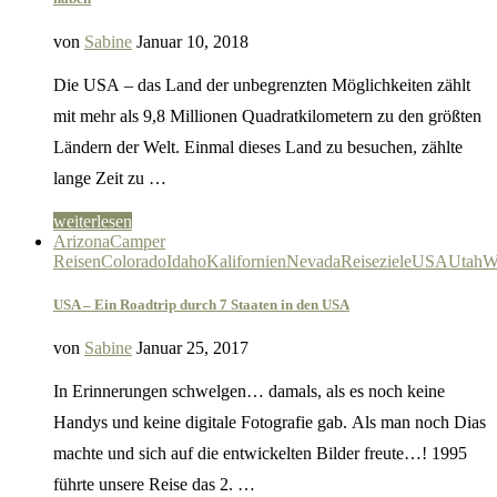
von
Sabine
Januar 10, 2018
Die USA – das Land der unbegrenzten Möglichkeiten zählt
mit mehr als 9,8 Millionen Quadratkilometern zu den größten
Ländern der Welt. Einmal dieses Land zu besuchen, zählte
lange Zeit zu …
weiterlesen
Arizona
Camper
Reisen
Colorado
Idaho
Kalifornien
Nevada
Reiseziele
USA
Utah
W
USA – Ein Roadtrip durch 7 Staaten in den USA
von
Sabine
Januar 25, 2017
In Erinnerungen schwelgen… damals, als es noch keine
Handys und keine digitale Fotografie gab. Als man noch Dias
machte und sich auf die entwickelten Bilder freute…! 1995
führte unsere Reise das 2. …