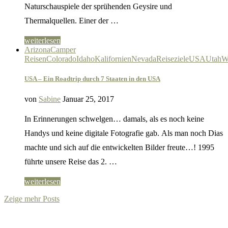
Naturschauspiele der sprühenden Geysire und
Thermalquellen. Einer der …
weiterlesen
Arizona
Camper
Reisen
Colorado
Idaho
Kalifornien
Nevada
Reiseziele
USA
Utah
W
USA – Ein Roadtrip durch 7 Staaten in den USA
von
Sabine
Januar 25, 2017
In Erinnerungen schwelgen… damals, als es noch keine
Handys und keine digitale Fotografie gab. Als man noch Dias
machte und sich auf die entwickelten Bilder freute…! 1995
führte unsere Reise das 2. …
weiterlesen
Zeige mehr Posts