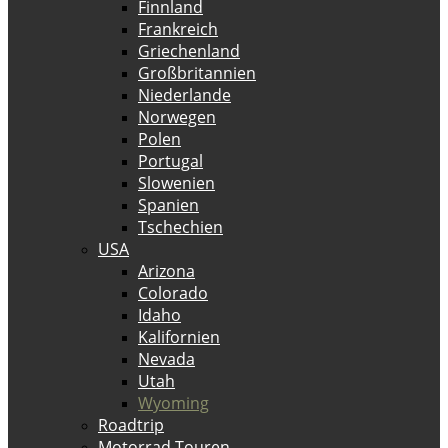
Finnland
Frankreich
Griechenland
Großbritannien
Niederlande
Norwegen
Polen
Portugal
Slowenien
Spanien
Tschechien
USA
Arizona
Colorado
Idaho
Kalifornien
Nevada
Utah
Wyoming
Roadtrip
Motorrad Touren