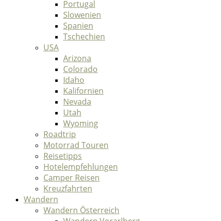
Portugal
Slowenien
Spanien
Tschechien
USA
Arizona
Colorado
Idaho
Kalifornien
Nevada
Utah
Wyoming
Roadtrip
Motorrad Touren
Reisetipps
Hotelempfehlungen
Camper Reisen
Kreuzfahrten
Wandern
Wandern Österreich
Wandern Vorarlberg