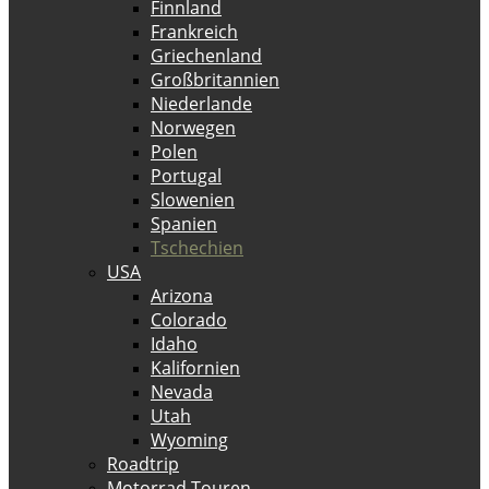
Finnland
Frankreich
Griechenland
Großbritannien
Niederlande
Norwegen
Polen
Portugal
Slowenien
Spanien
Tschechien
USA
Arizona
Colorado
Idaho
Kalifornien
Nevada
Utah
Wyoming
Roadtrip
Motorrad Touren