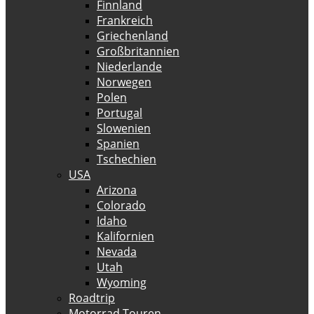
Finnland
Frankreich
Griechenland
Großbritannien
Niederlande
Norwegen
Polen
Portugal
Slowenien
Spanien
Tschechien
USA
Arizona
Colorado
Idaho
Kalifornien
Nevada
Utah
Wyoming
Roadtrip
Motorrad Touren