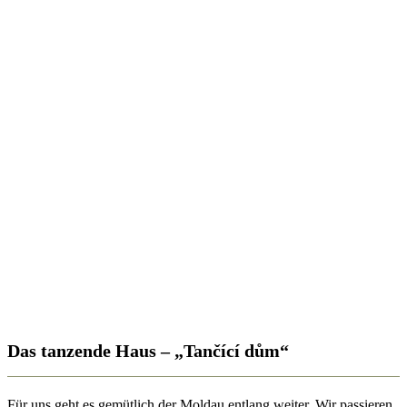
Das tanzende Haus – „Tančící dům“
Für uns geht es gemütlich der Moldau entlang weiter. Wir passieren