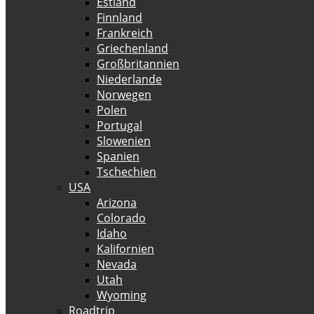
Estland
Finnland
Frankreich
Griechenland
Großbritannien
Niederlande
Norwegen
Polen
Portugal
Slowenien
Spanien
Tschechien
USA
Arizona
Colorado
Idaho
Kalifornien
Nevada
Utah
Wyoming
Roadtrip