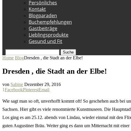
Persönliches
Kontakt
Blogparaden
Buchempfehlungen
Gastbeiträge
Lieblingsprodukte
Gesund und Fit
Suche
Home
Blog
Dresden , die Stadt an der Elbe!
Dresden , die Stadt an der Elbe!
von
Sabine
Dezember 29, 2016
1
Facebook
Pinterest
Email
Wie sagt man so oft, unverhofft kommt oft! So geschehen auch bei u
Sachsen. Hier gibt es viele renommierte Kunstmuseen. Die Hauptstadt z
Los ging es am 25.12. abends von Lindau, wieder einmal mit den Fli
guten Augustiner Bräu. Weiter ging es dann um Mitternacht mit eine