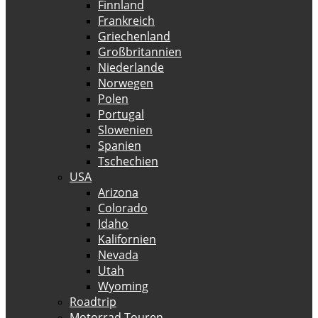
Finnland
Frankreich
Griechenland
Großbritannien
Niederlande
Norwegen
Polen
Portugal
Slowenien
Spanien
Tschechien
USA
Arizona
Colorado
Idaho
Kalifornien
Nevada
Utah
Wyoming
Roadtrip
Motorrad Touren