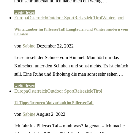
noch sehr unbekannt. Ich habe mich ein wenig …
weiterlesen
Europa
Österreich
Outdoor Sport
Reiseziele
Tirol
Wintersport
Winterzauber im PillerseeTal! Langlaufen und Winterwandern vom
Feinsten
von
Sabine
Dezember 22, 2022
Leise rieselt der Schnee vom Himmel. Man hört nur das
Knirschen unter den Schuhen und sonst nichts. Es ist einfach
still. Eine Ruhe und Erholung die man sonst sehr selten …
weiterlesen
Europa
Österreich
Outdoor Sport
Reiseziele
Tirol
11 Tipps für euren Aktivurlaub im PillerseeTal!
von
Sabine
August 2, 2022
Ich fahr ins PillerseeTal – mmh was? Ja genau – Ich mache