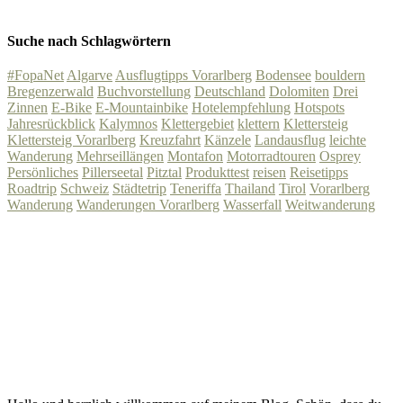
Suche nach Schlagwörtern
#FopaNet
Algarve
Ausflugtipps Vorarlberg
Bodensee
bouldern
Bregenzerwald
Buchvorstellung
Deutschland
Dolomiten
Drei
Zinnen
E-Bike
E-Mountainbike
Hotelempfehlung
Hotspots
Jahresrückblick
Kalymnos
Klettergebiet
klettern
Klettersteig
Klettersteig Vorarlberg
Kreuzfahrt
Känzele
Landausflug
leichte
Wanderung
Mehrseillängen
Montafon
Motorradtouren
Osprey
Persönliches
Pillerseetal
Pitztal
Produkttest
reisen
Reisetipps
Roadtrip
Schweiz
Städtetrip
Teneriffa
Thailand
Tirol
Vorarlberg
Wanderung
Wanderungen Vorarlberg
Wasserfall
Weitwanderung