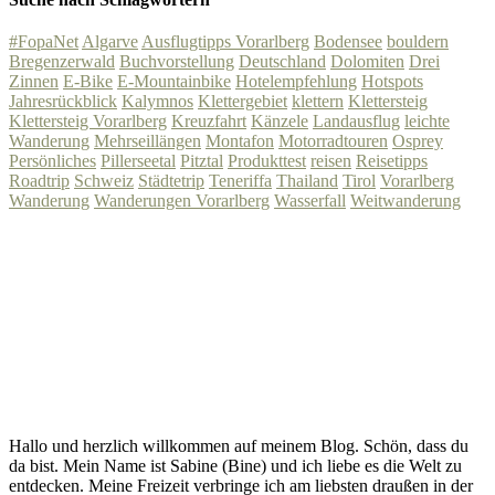
#FopaNet
Algarve
Ausflugtipps Vorarlberg
Bodensee
bouldern
Bregenzerwald
Buchvorstellung
Deutschland
Dolomiten
Drei
Zinnen
E-Bike
E-Mountainbike
Hotelempfehlung
Hotspots
Jahresrückblick
Kalymnos
Klettergebiet
klettern
Klettersteig
Klettersteig Vorarlberg
Kreuzfahrt
Känzele
Landausflug
leichte
Wanderung
Mehrseillängen
Montafon
Motorradtouren
Osprey
Persönliches
Pillerseetal
Pitztal
Produkttest
reisen
Reisetipps
Roadtrip
Schweiz
Städtetrip
Teneriffa
Thailand
Tirol
Vorarlberg
Wanderung
Wanderungen Vorarlberg
Wasserfall
Weitwanderung
Hallo und herzlich willkommen auf meinem Blog. Schön, dass du
da bist. Mein Name ist Sabine (Bine) und ich liebe es die Welt zu
entdecken. Meine Freizeit verbringe ich am liebsten draußen in der