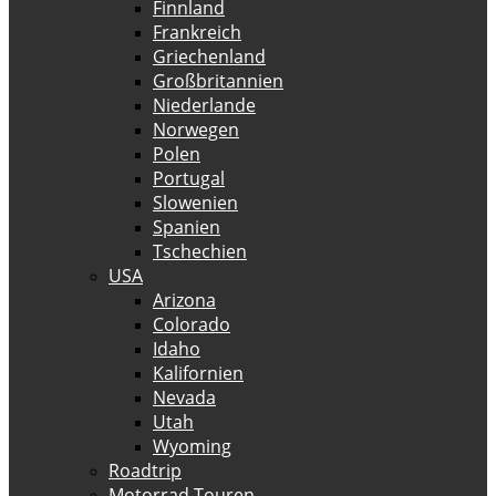
Finnland
Frankreich
Griechenland
Großbritannien
Niederlande
Norwegen
Polen
Portugal
Slowenien
Spanien
Tschechien
USA
Arizona
Colorado
Idaho
Kalifornien
Nevada
Utah
Wyoming
Roadtrip
Motorrad Touren