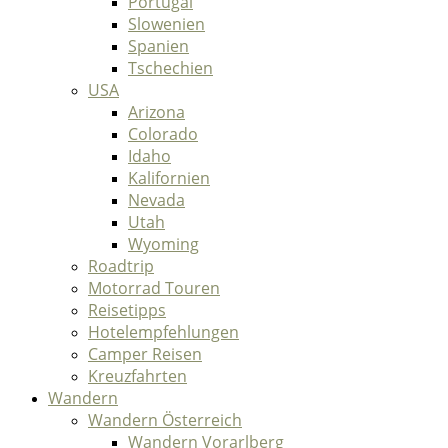
Portugal
Slowenien
Spanien
Tschechien
USA
Arizona
Colorado
Idaho
Kalifornien
Nevada
Utah
Wyoming
Roadtrip
Motorrad Touren
Reisetipps
Hotelempfehlungen
Camper Reisen
Kreuzfahrten
Wandern
Wandern Österreich
Wandern Vorarlberg