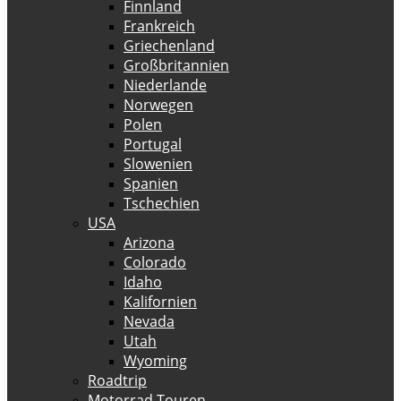
Finnland
Frankreich
Griechenland
Großbritannien
Niederlande
Norwegen
Polen
Portugal
Slowenien
Spanien
Tschechien
USA
Arizona
Colorado
Idaho
Kalifornien
Nevada
Utah
Wyoming
Roadtrip
Motorrad Touren