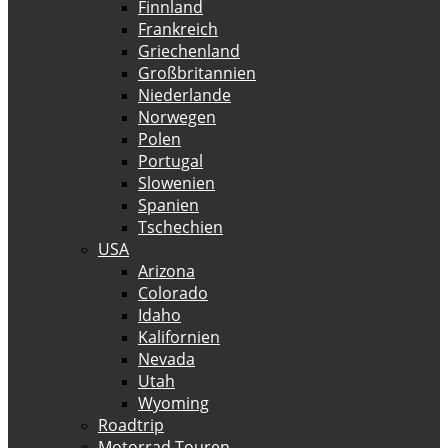
Finnland
Frankreich
Griechenland
Großbritannien
Niederlande
Norwegen
Polen
Portugal
Slowenien
Spanien
Tschechien
USA
Arizona
Colorado
Idaho
Kalifornien
Nevada
Utah
Wyoming
Roadtrip
Motorrad Touren