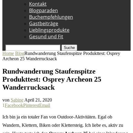
Kontakt
Blogparaden
Buchempfehlungen
Gastbeiträge
Lieblingsprodukte
Gesund und Fit
Suche
Home
Blog
Rundwanderung Staufenspitze Produkttest: Osprey
Archeon 25 Wanderrucksack
Rundwanderung Staufenspitze
Produkttest: Osprey Archeon 25
Wanderrucksack
von
Sabine
April 21, 2020
1
Facebook
Pinterest
Email
Ich bin ja ein totaler Fan von Outdoor-Aktivitäten. Egal ob
Wandern, Klettern, Biken oder Klettersteig. Ich liebe es, aktiv zu