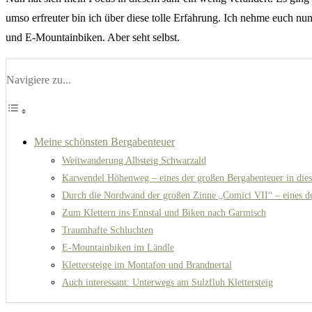
umso erfreuter bin ich über diese tolle Erfahrung. Ich nehme euch nu
und E-Mountainbiken. Aber seht selbst.
Navigiere zu...
Meine schönsten Bergabenteuer
Weitwanderung Albsteig Schwarzald
Karwendel Höhenweg – eines der großen Bergabenteuer in die
Durch die Nordwand der großen Zinne „Comici VII“ – eines d
Zum Klettern ins Ennstal und Biken nach Garmisch
Traumhafte Schluchten
E-Mountainbiken im Ländle
Klettersteige im Montafon und Brandnertal
Auch interessant: Unterwegs am Sulzfluh Klettersteig