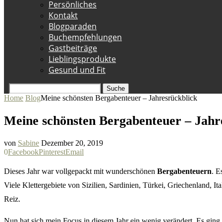
Persönliches
Kontakt
Blogparaden
Buchempfehlungen
Gastbeiträge
Lieblingsprodukte
Gesund und Fit
Suche
Home
Blog
Meine schönsten Bergabenteuer – Jahresrückblick
Meine schönsten Bergabenteuer – Jahr
von
Sabine
Dezember 20, 2019
0
Facebook
Pinterest
Email
Dieses Jahr war vollgepackt mit wunderschönen
Bergabenteuern
. E
Viele Klettergebiete von Sizilien, Sardinien, Türkei, Griechenland, 
Reiz.
Nun hat sich mein Focus in diesem Jahr ein wenig verändert. Es ging