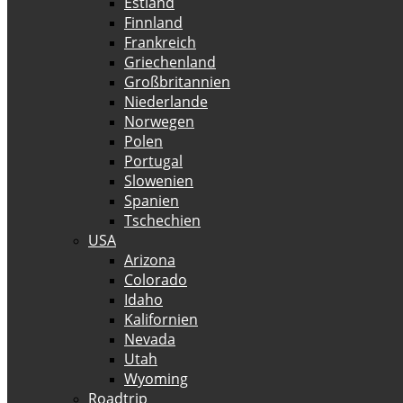
Estland
Finnland
Frankreich
Griechenland
Großbritannien
Niederlande
Norwegen
Polen
Portugal
Slowenien
Spanien
Tschechien
USA
Arizona
Colorado
Idaho
Kalifornien
Nevada
Utah
Wyoming
Roadtrip