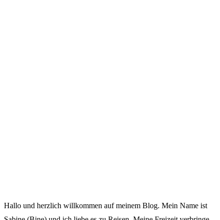
Hallo und herzlich willkommen auf meinem Blog. Mein Name ist
Sabine (Bine) und ich liebe es zu Reisen. Meine Freizeit verbringe