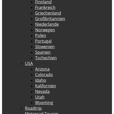
Finnland
Frankreich
Griechenland
Großbritannien
Niederlande
Norwegen
Polen
Portugal
Slowenien
Spanien
Tschechien
USA
Arizona
Colorado
Idaho
Kalifornien
Nevada
Utah
Wyoming
Roadtrip
Motorrad Touren