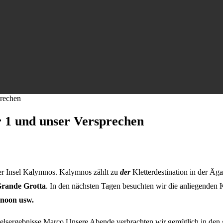
prechen
 1 und unser Versprechen
der Insel Kalymnos. Kalymnos zählt zu
der
Kletterdestination in der Äg
rande Grotta
. In den nächsten Tagen besuchten wir die anliegenden 
rnoon usw.
Felsergebnisse Marco.Unsere Abende verbrachten wir gemütlich in den 