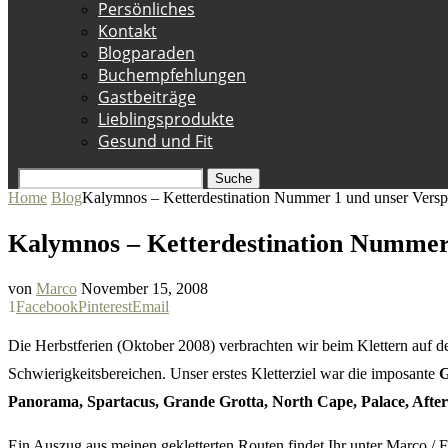
Persönliches
Kontakt
Blogparaden
Buchempfehlungen
Gastbeiträge
Lieblingsprodukte
Gesund und Fit
Suche
Home
Blog
Kalymnos – Ketterdestination Nummer 1 und unser Vers
Kalymnos – Ketterdestination Nummer
von
Marco
November 15, 2008
1
Facebook
Pinterest
Email
Die Herbstferien (Oktober 2008) verbrachten wir beim Klettern auf 
Schwierigkeitsbereichen. Unser erstes Kletterziel war die imposante
G
Panorama, Spartacus, Grande Grotta, North Cape, Palace, Afte
Ein Auszug aus meinen gekletterten Routen findet Ihr unter Marco / 