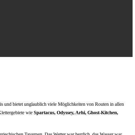
ais und bietet unglaublich viele Möglichkeiten von Routen in allen
Klettergebiete wie
Spartacus, Odyssey, Arhi, Ghost-Kitchen,
griechischen Tavernen. Das Wetter war herrlich, das Wasser war