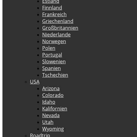
Estland
Finnland
Frankreich
Griechenland
Großbritannien
Niederlande
Norwegen
Polen
Portugal
Slowenien
Spanien
Tschechien
USA
Arizona
Colorado
Idaho
Kalifornien
Nevada
Utah
Wyoming
Roadtrip