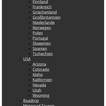
Finnland
Frankreich
Griechenland
Großbritannien
Niederlande
Norwegen
Polen
Portugal
Slowenien
Spanien
Tschechien
USA
Arizona
Colorado
Idaho
Kalifornien
Nevada
Utah
Wyoming
Roadtrip
Motorrad Touren