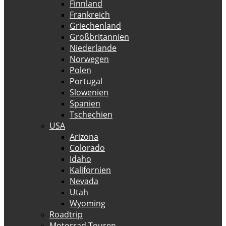
Finnland
Frankreich
Griechenland
Großbritannien
Niederlande
Norwegen
Polen
Portugal
Slowenien
Spanien
Tschechien
USA
Arizona
Colorado
Idaho
Kalifornien
Nevada
Utah
Wyoming
Roadtrip
Motorrad Touren