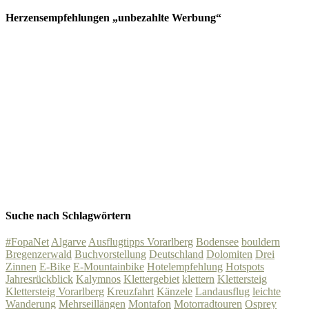
Herzensempfehlungen „unbezahlte Werbung“
Suche nach Schlagwörtern
#FopaNet
Algarve
Ausflugtipps Vorarlberg
Bodensee
bouldern
Bregenzerwald
Buchvorstellung
Deutschland
Dolomiten
Drei
Zinnen
E-Bike
E-Mountainbike
Hotelempfehlung
Hotspots
Jahresrückblick
Kalymnos
Klettergebiet
klettern
Klettersteig
Klettersteig Vorarlberg
Kreuzfahrt
Känzele
Landausflug
leichte
Wanderung
Mehrseillängen
Montafon
Motorradtouren
Osprey