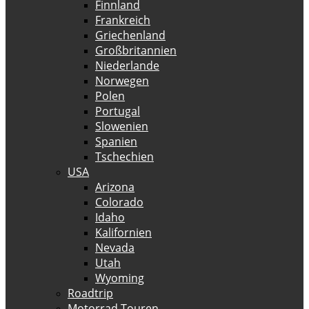
Finnland
Frankreich
Griechenland
Großbritannien
Niederlande
Norwegen
Polen
Portugal
Slowenien
Spanien
Tschechien
USA
Arizona
Colorado
Idaho
Kalifornien
Nevada
Utah
Wyoming
Roadtrip
Motorrad Touren