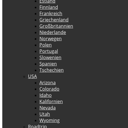
Estland
Finnland
Frankreich
Griechenland
Großbritannien
Niederlande
Norwegen
Polen
Portugal
Slowenien
Spanien
Tschechien
USA
Arizona
Colorado
Idaho
Kalifornien
Nevada
Utah
Wyoming
Roadtrip