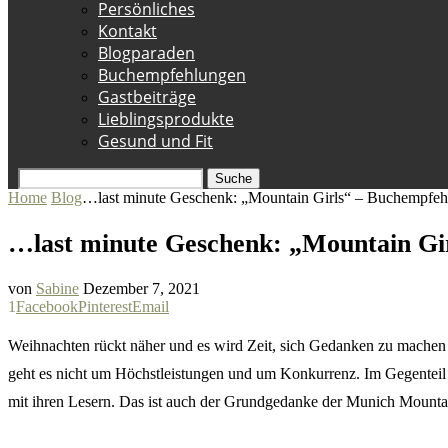
Persönliches
Kontakt
Blogparaden
Buchempfehlungen
Gastbeiträge
Lieblingsprodukte
Gesund und Fit
Suche
Home
Blog
…last minute Geschenk: „Mountain Girls“ – Buchempfeh
…last minute Geschenk: „Mountain Gi
von
Sabine
Dezember 7, 2021
1
Facebook
Pinterest
Email
Weihnachten rückt näher und es wird Zeit, sich Gedanken zu machen w
geht es nicht um Höchstleistungen und um Konkurrenz. Im Gegenteil
mit ihren Lesern. Das ist auch der Grundgedanke der Munich Mountai