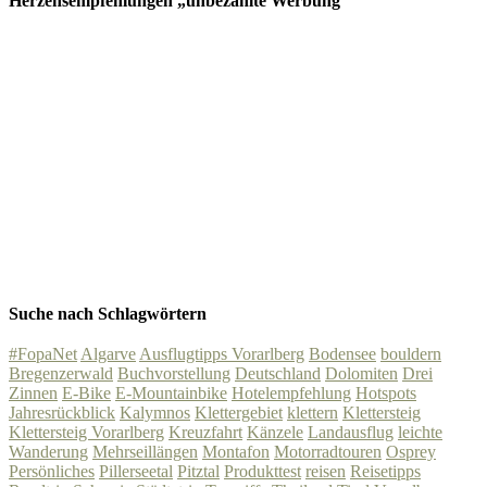
Herzensempfehlungen „unbezahlte Werbung“
Suche nach Schlagwörtern
#FopaNet
Algarve
Ausflugtipps Vorarlberg
Bodensee
bouldern
Bregenzerwald
Buchvorstellung
Deutschland
Dolomiten
Drei
Zinnen
E-Bike
E-Mountainbike
Hotelempfehlung
Hotspots
Jahresrückblick
Kalymnos
Klettergebiet
klettern
Klettersteig
Klettersteig Vorarlberg
Kreuzfahrt
Känzele
Landausflug
leichte
Wanderung
Mehrseillängen
Montafon
Motorradtouren
Osprey
Persönliches
Pillerseetal
Pitztal
Produkttest
reisen
Reisetipps