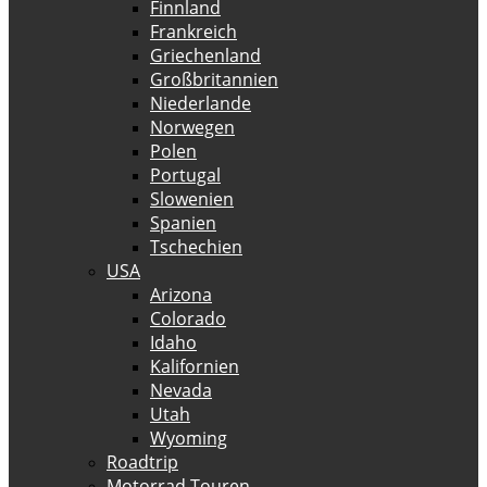
Finnland
Frankreich
Griechenland
Großbritannien
Niederlande
Norwegen
Polen
Portugal
Slowenien
Spanien
Tschechien
USA
Arizona
Colorado
Idaho
Kalifornien
Nevada
Utah
Wyoming
Roadtrip
Motorrad Touren