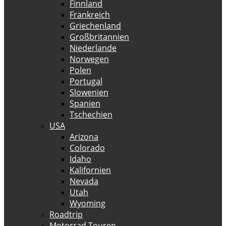
Finnland
Frankreich
Griechenland
Großbritannien
Niederlande
Norwegen
Polen
Portugal
Slowenien
Spanien
Tschechien
USA
Arizona
Colorado
Idaho
Kalifornien
Nevada
Utah
Wyoming
Roadtrip
Motorrad Touren