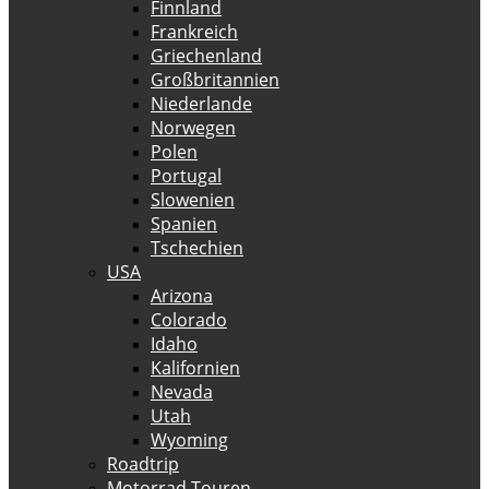
Finnland
Frankreich
Griechenland
Großbritannien
Niederlande
Norwegen
Polen
Portugal
Slowenien
Spanien
Tschechien
USA
Arizona
Colorado
Idaho
Kalifornien
Nevada
Utah
Wyoming
Roadtrip
Motorrad Touren