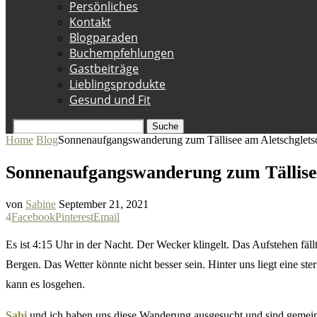
Persönliches
Kontakt
Blogparaden
Buchempfehlungen
Gastbeiträge
Lieblingsprodukte
Gesund und Fit
Suche
Home
Blog
Sonnenaufgangswanderung zum Tällisee am Aletschglets
Sonnenaufgangswanderung zum Tällisee
von
Sabine
September 21, 2021
4
Facebook
Pinterest
Email
Es ist 4:15 Uhr in der Nacht. Der Wecker klingelt. Das Aufstehen fäl
Bergen. Das Wetter könnte nicht besser sein. Hinter uns liegt eine s
kann es losgehen.
Sabi
und ich haben uns diese Wanderung ausgesucht und sind gemein