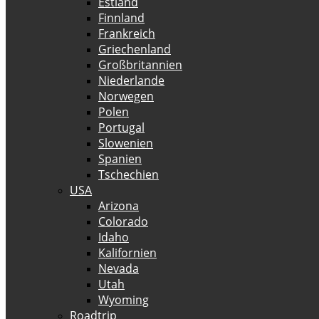
Estland
Finnland
Frankreich
Griechenland
Großbritannien
Niederlande
Norwegen
Polen
Portugal
Slowenien
Spanien
Tschechien
USA
Arizona
Colorado
Idaho
Kalifornien
Nevada
Utah
Wyoming
Roadtrip