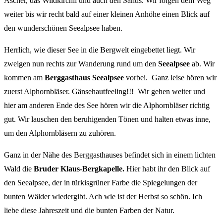
Äscher, das Wildkirchli und auch den Säntis. Wir folgen dem Weg
weiter bis wir recht bald auf einer kleinen Anhöhe einen Blick auf
den wunderschönen Seealpsee haben.
Herrlich, wie dieser See in die Bergwelt eingebettet liegt. Wir
zweigen nun rechts zur Wanderung rund um den
Seealpsee
ab. Wir
kommen am
Berggasthaus Seealpsee
vorbei. Ganz leise hören wir
zuerst Alphornbläser. Gänsehautfeeling!!! Wir gehen weiter und
hier am anderen Ende des See hören wir die Alphornbläser richtig
gut. Wir lauschen den beruhigenden Tönen und halten etwas inne,
um den Alphornbläsern zu zuhören.
Ganz in der Nähe des Berggasthauses befindet sich in einem lichten
Wald die
Bruder Klaus-Bergkapelle.
Hier habt ihr den Blick auf
den Seealpsee, der in türkisgrüner Farbe die Spiegelungen der
bunten Wälder wiedergibt. Ach wie ist der Herbst so schön. Ich
liebe diese Jahreszeit und die bunten Farben der Natur.