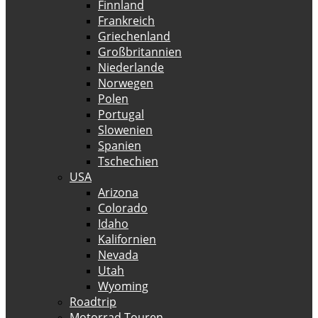
Finnland
Frankreich
Griechenland
Großbritannien
Niederlande
Norwegen
Polen
Portugal
Slowenien
Spanien
Tschechien
USA
Arizona
Colorado
Idaho
Kalifornien
Nevada
Utah
Wyoming
Roadtrip
Motorrad Touren