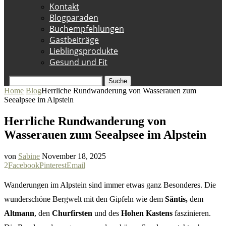
Kontakt
Blogparaden
Buchempfehlungen
Gastbeiträge
Lieblingsprodukte
Gesund und Fit
Suche
Home
Blog
Herrliche Rundwanderung von Wasserauen zum
Seealpsee im Alpstein
Herrliche Rundwanderung von
Wasserauen zum Seealpsee im Alpstein
von
Sabine
November 18, 2025
2
Facebook
Pinterest
Email
Wanderungen im Alpstein sind immer etwas ganz Besonderes. Die
wunderschöne Bergwelt mit den Gipfeln wie dem
Säntis,
dem
Altmann
, den
Churfirsten
und des
Hohen Kastens
faszinieren.