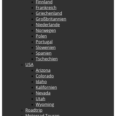
Finnland
Frankreich
Griechenland
Großbritannien
Niederlande
Norwegen
Polen
Portugal
Slowenien
Spanien
Tschechien
USA
Arizona
Colorado
Idaho
Kalifornien
Nevada
Utah
Wyoming
Roadtrip
Motorrad Touren