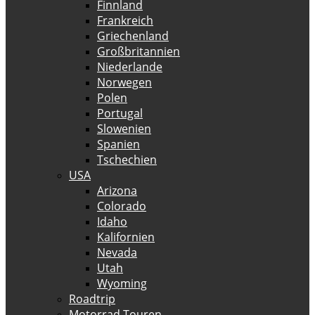
Finnland
Frankreich
Griechenland
Großbritannien
Niederlande
Norwegen
Polen
Portugal
Slowenien
Spanien
Tschechien
USA
Arizona
Colorado
Idaho
Kalifornien
Nevada
Utah
Wyoming
Roadtrip
Motorrad Touren