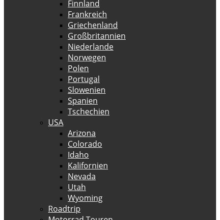
Finnland
Frankreich
Griechenland
Großbritannien
Niederlande
Norwegen
Polen
Portugal
Slowenien
Spanien
Tschechien
USA
Arizona
Colorado
Idaho
Kalifornien
Nevada
Utah
Wyoming
Roadtrip
Motorrad Touren