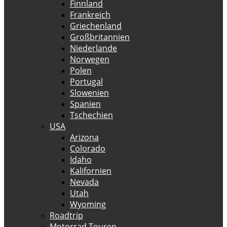
Finnland
Frankreich
Griechenland
Großbritannien
Niederlande
Norwegen
Polen
Portugal
Slowenien
Spanien
Tschechien
USA
Arizona
Colorado
Idaho
Kalifornien
Nevada
Utah
Wyoming
Roadtrip
Motorrad Touren