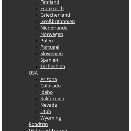
Finnland
Frankreich
Griechenland
Großbritannien
Niederlande
Norwegen
Polen
Portugal
Slowenien
Spanien
Tschechien
USA
Arizona
Colorado
Idaho
Kalifornien
Nevada
Utah
Wyoming
Roadtrip
Motorrad Touren