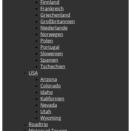
Finnland
Frankreich
Griechenland
Großbritannien
Niederlande
Norwegen
Polen
Portugal
Slowenien
Spanien
Tschechien
USA
Arizona
Colorado
Idaho
Kalifornien
Nevada
Utah
Wyoming
Roadtrip
Motorrad Touren