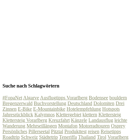
Suche nach Schlagwörtern
#FopaNet
Algarve
Ausflugtipps Vorarlberg
Bodensee
bouldern
Bregenzerwald
Buchvorstellung
Deutschland
Dolomiten
Drei
Zinnen
E-Bike
E-Mountainbike
Hotelempfehlung
Hotspots
Jahresrückblick
Kalymnos
Klettergebiet
klettern
Klettersteig
Klettersteig Vorarlberg
Kreuzfahrt
Känzele
Landausflug
leichte
Wanderung
Mehrseillängen
Montafon
Motorradtouren
Osprey
Persönliches
Pillerseetal
Pitztal
Produkttest
reisen
Reisetipps
Roadtrip
Schweiz
Städtetrip
Teneriffa
Thailand
Tirol
Vorarlberg