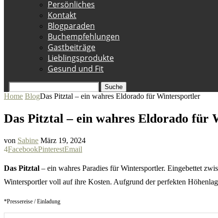
Persönliches
Kontakt
Blogparaden
Buchempfehlungen
Gastbeiträge
Lieblingsprodukte
Gesund und Fit
Suche
Home
Blog
Das Pitztal – ein wahres Eldorado für Wintersportler
Das Pitztal – ein wahres Eldorado für 
von
Sabine
März 19, 2024
4
Facebook
Pinterest
Email
Das Pitztal
– ein wahres Paradies für Wintersportler. Eingebettet zw
Wintersportler voll auf ihre Kosten. Aufgrund der perfekten Höhenla
*Pressereise / Einladung