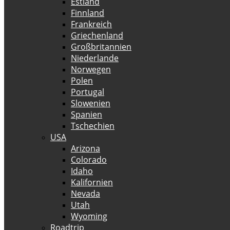
Estland
Finnland
Frankreich
Griechenland
Großbritannien
Niederlande
Norwegen
Polen
Portugal
Slowenien
Spanien
Tschechien
USA
Arizona
Colorado
Idaho
Kalifornien
Nevada
Utah
Wyoming
Roadtrip